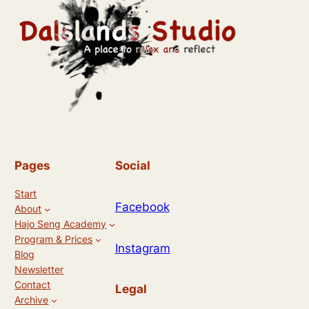
e
n
,
N
a
v
i
Pages
Social
g
Start
a
Facebook
About
Hajo Seng Academy
t
Program & Prices
Instagram
i
Blog
Newsletter
o
Contact
Legal
Archive