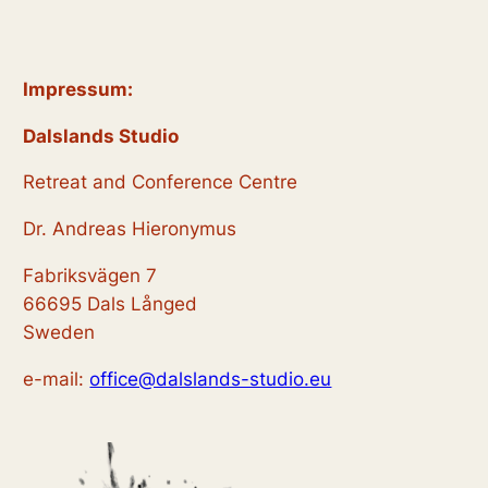
h
t
v
e
i
a
g
u
Impressum:
l
a
n
t
t
Dalslands Studio
i
d
u
Retreat and Conference Centre
o
A
n
n
Dr. Andreas Hieronymus
n
g
Fabriksvägen 7
s
e
66695 Dals Långed
i
n
Sweden
c
e-mail:
office@dalslands-studio.eu
h
t