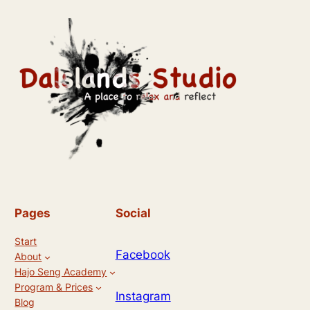
Pages
Social
Start
Facebook
About
Hajo Seng Academy
Program & Prices
Instagram
Blog