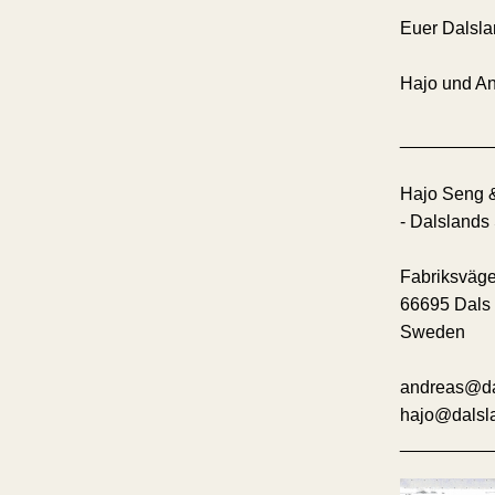
Euer Dalsl
Hajo und A
_________
Hajo Seng 
- Dalslands 
Fabriksväge
66695 Dals
Sweden
andreas@da
hajo@dalsla
_________