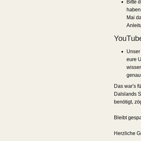
Bitte 
haben,
Mai d
Anleit
YouTub
Unser 
eure U
wissen
genaue
Das war's f
Dalslands St
benötigt, zö
Bleibt gesp
Herzliche G