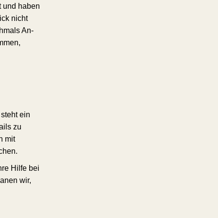
t und haben
ck nicht
chmals An-
ommen,
steht ein
ils zu
n mit
chen.
re Hilfe bei
anen wir,