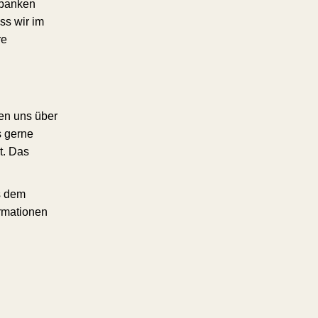
sbanken
ss wir im
re
en uns über
s gerne
t. Das
s dem
ormationen