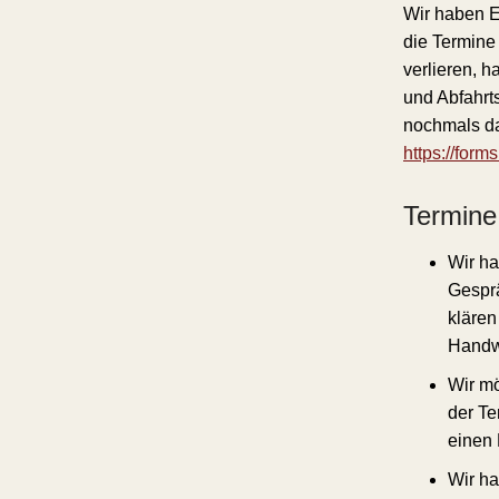
Wir haben E
die Termine
verlieren, h
und Abfahrts
nochmals das
https://fo
Termine
Wir ha
Gesprä
klären
Handw
Wir mö
der Te
einen 
Wir h