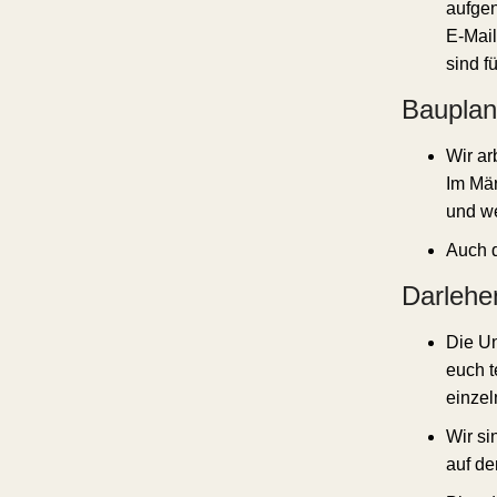
aufgen
E-Mail
sind f
Baupla
Wir ar
Im Mär
und we
Auch 
Darlehe
Die Un
euch t
einze
Wir si
auf d