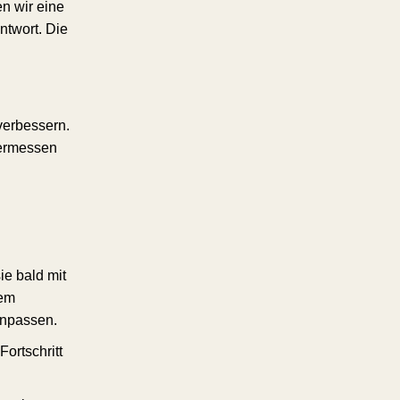
n wir eine
ntwort. Die
verbessern.
vermessen
ie bald mit
dem
anpassen.
ortschritt