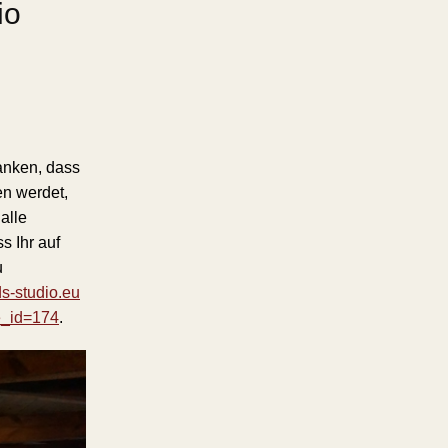
io
anken, dass
en werdet,
alle
s Ihr auf
u
s-studio.eu
ge_id=174
.