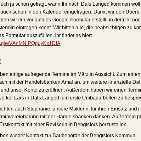
uch ja schon gefragt, wann Ihr nach Dals Langed kommen woll
 auch schon in den Kalender eingetragen. Damit wir den Überbli
aben wir ein vorläufiges Google-Formular erstellt, in dem Ihr no
termin eintragen könnt. Wir bitten alle, die beabsichtigen zu k
 Formular auszufüllen. Ihr findet es hier:
rms.gle/VAnMNiPQquyKx1DfA
.
:
ben einige aufregende Termine im März in Aussicht. Zum einen 
ch mit der Handelsbanken Amal an, um weitere finanzielle Deta
 und unser Konto zu eröffnen. Außerdem haben wir einen Termi
erker Lars in Dals Langed, um erste Umbauarbeiten zu bespre
chten auch Stephanie, unsere Maklerin, für ihren Einsatz und ih
rminvereinbarung mit der Handelsbanken danken. Außerdem pl
Erstkontakt mit einer Revisorin in Bengtsfors herzustellen.
aben wieder Kontakt zur Baubehörde der Bengtsfors Kommun