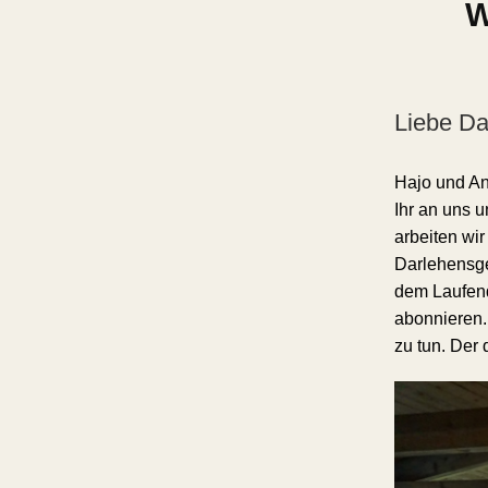
W
Liebe D
Hajo und An
Ihr an uns u
arbeiten wi
Darlehensge
dem Laufend
abonnieren.
zu tun. Der 